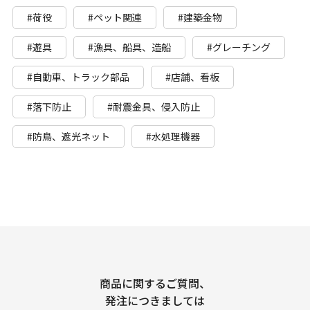
#荷役
#ペット関連
#建築金物
#遊具
#漁具、船具、造船
#グレーチング
#自動車、トラック部品
#店舗、看板
#落下防止
#耐震金具、侵入防止
#防鳥、遮光ネット
#水処理機器
商品に関するご質問、
発注につきましては