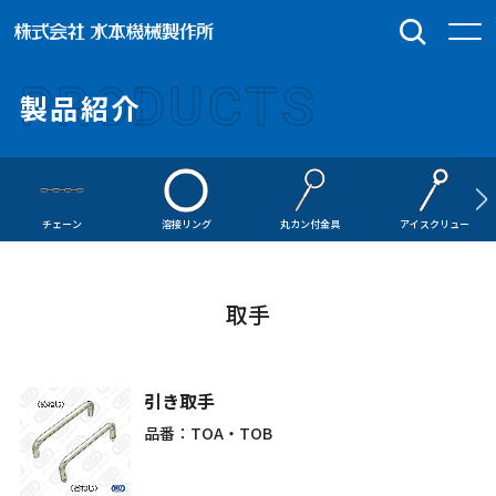
PRODUCTS
製品紹介
チェーン
溶接リング
丸カン付金具
アイスクリュー
取手
引き取手
品番：TOA・TOB