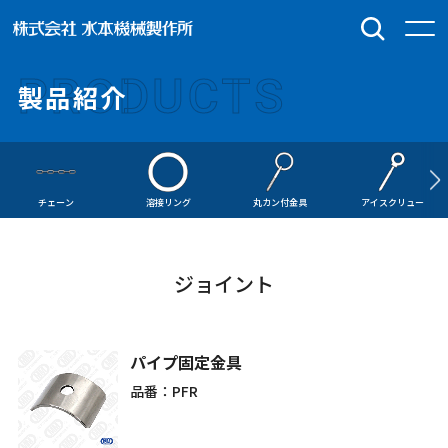
PRODUCTS
製品紹介
チェーン
溶接リング
丸カン付金具
アイスクリュー
ジョイント
パイプ固定金具
品番：PFR