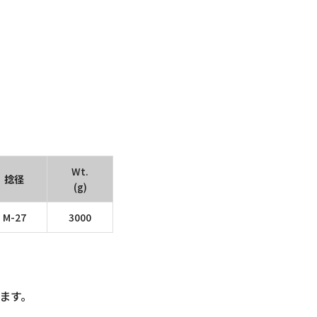
Wt.
捻径
(g)
M-27
3000
ます。