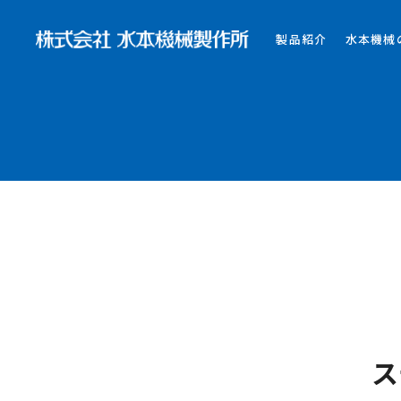
製品紹介
水本機械
ス