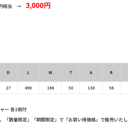
3,000円
00円相当 →
D
L
W
T
A
R
27
490
166
50
138
56
ャー 各1個付
、「数量限定」「期間限定」で「お買い得価格」で販売いたし