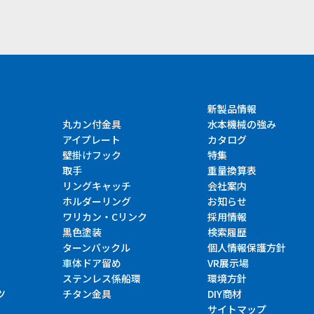
新製品情報
丸カン付金具
水本機械の強み
アイプレート
カタログ
壁掛けフック
特集
取手
重量換算表
リングキャッチ
会社案内
ホルダーリング
お知らせ
ワリカン・Cリンク
採用情報
黒色塗装
検索履歴
ターンバックル
個人情報保護方針
車体ドア留め
VR展示場
ステンレス係船環
環境方針
ツ
チタン金具
DIY商材
サイトマップ